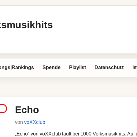
ksmusikhits
ongs|Rankings
Spende
Playlist
Datenschutz
I
Echo
von
voXXclub
„Echo“ von voXXclub läuft bei 1000 Volksmusikhits. Auf d