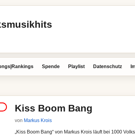
ksmusikhits
ongs|Rankings
Spende
Playlist
Datenschutz
I
Kiss Boom Bang
von
Markus Krois
„Kiss Boom Bang“ von Markus Krois läuft bei 1000 Volksm