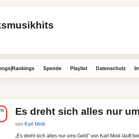
ksmusikhits
ongs|Rankings
Spende
Playlist
Datenschutz
I
Es dreht sich alles nur u
von
Karl Moik
„Es dreht sich alles nur ums Geld“ von Karl Moik läuft be