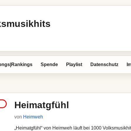
ksmusikhits
ongs|Rankings
Spende
Playlist
Datenschutz
I
Heimatgfühl
von
Heimweh
„Heimatgfühl“ von Heimweh läuft bei 1000 Volksmusikhits