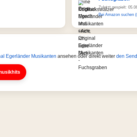
Zuletzt gespielt: 05.
Bei Amazon suchen (
nal Egerländer Musikanten
ansehen oder direkt weiter
den Send
musikhits