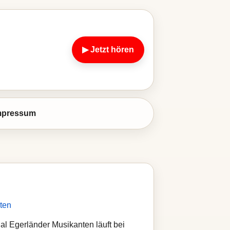
▶ Jetzt hören
mpressum
ten
l Egerländer Musikanten läuft bei