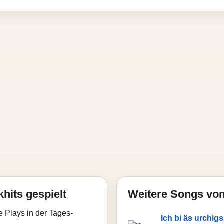
hits gespielt
Weitere Songs vo
e Plays in der Tages-
Ich bi äs urchig