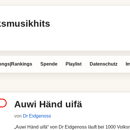
ksmusikhits
ongs|Rankings
Spende
Playlist
Datenschutz
I
Auwi Händ uifä
von
Dr Eidgenoss
„Auwi Händ uifä“ von Dr Eidgenoss läuft bei 1000 Volksmu