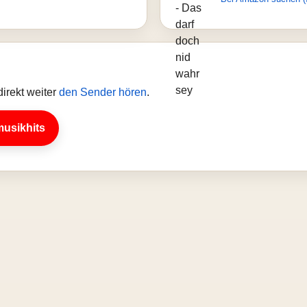
irekt weiter
den Sender hören
.
musikhits