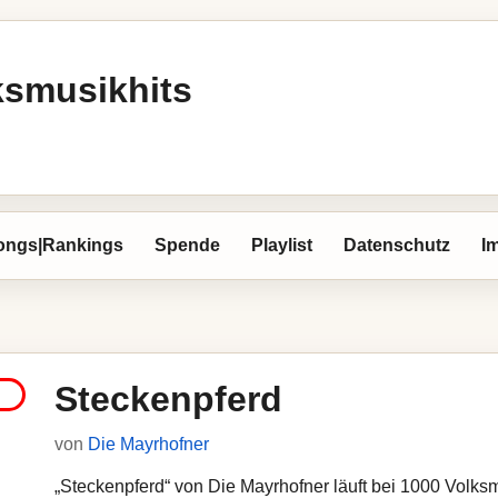
ksmusikhits
ongs|Rankings
Spende
Playlist
Datenschutz
I
Steckenpferd
von
Die Mayrhofner
„Steckenpferd“ von Die Mayrhofner läuft bei 1000 Volksmu