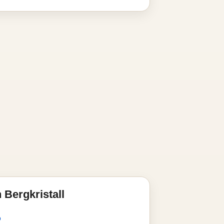
 Bergkristall
o