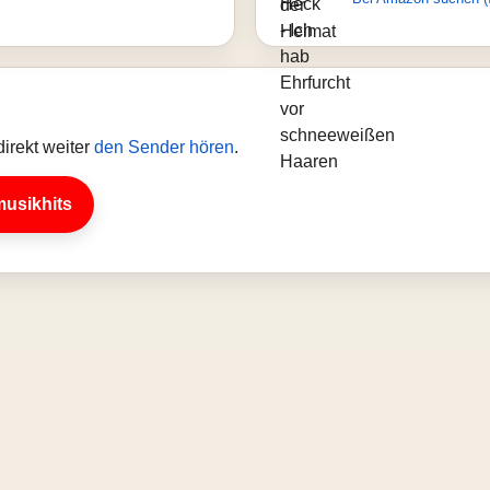
irekt weiter
den Sender hören
.
musikhits