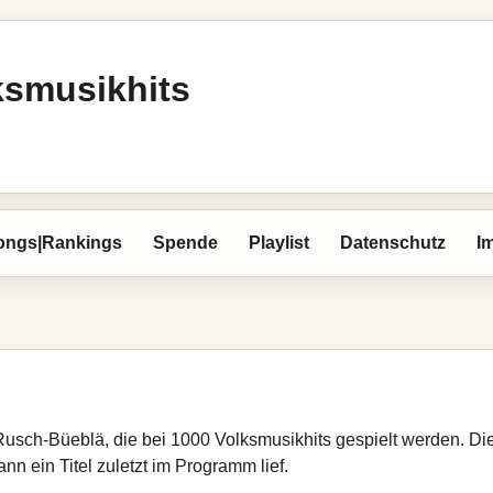
ksmusikhits
ongs|Rankings
Spende
Playlist
Datenschutz
I
 Rusch-Büeblä, die bei 1000 Volksmusikhits gespielt werden. Di
nn ein Titel zuletzt im Programm lief.