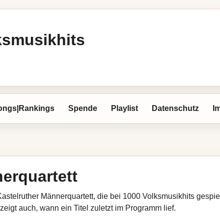
ksmusikhits
ongs|Rankings
Spende
Playlist
Datenschutz
I
erquartett
Kastelruther Männerquartett, die bei 1000 Volksmusikhits gespie
eigt auch, wann ein Titel zuletzt im Programm lief.